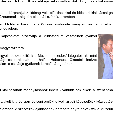
szter és
Eti Livni
Kneszet-képviselő csatlakoztak. Egy más alkalommal
al a kárpátaljai zsidóság volt, előadásokkal és időszaki kiállítással g
zeummal – alig fért el a cfáti színházteremben.
ben
Eli Necer
barátunk, a
Moreset
emlékintézmény elnöke, tartott előa
ó jegyében.
kapcsolatot bizonyítja a Minisztérium vezetőinek gyakori
g magyarázatára.
igyelmet szenteltünk a Múzeum „rendes” látogatóinak, mint
gi csoportjainak, a haifai Holocaust Oktatási Intézet
lan, a családja gyökereit kereső, látogatónak.
i kiállításának megnyitásához innen kívánunk sok sikert a szent fela
kult ki a Bergen-Belseni emlékhellyel, izraeli képviselőjük közvetítés
sálemben. A szervezők ajánlásának hatására egyre növekszik a Múzeu