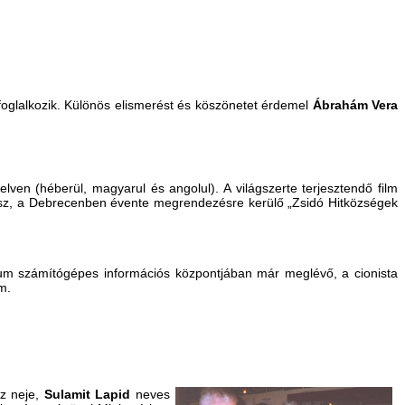
foglalkozik. Különös elismerést és köszönetet érdemel
Ábrahám Vera
en (héberül, magyarul és angolul). A világszerte terjesztendő film
sz, a Debrecenben évente megrendezésre kerülő „Zsidó Hitközségek
Múzeum számítógépes információs központjában már meglévő, a cionista
m.
oz neje,
Sulamit Lapid
neves