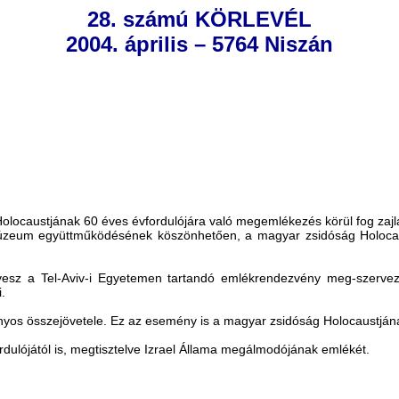
28. számú KÖRLEVÉL
2004. április – 5764 Niszán
locaustjának 60 éves évfordulójára való megemlékezés körül fog zajl
úzeum együttműködésének köszönhetően, a magyar zsidóság Holocaustj
vesz a Tel-Aviv-i Egyetemen tartandó emlékrendezvény meg-szervez
.
yos összejövetele. Ez az esemény is a magyar zsidóság Holocaustjának 
dulójától is, megtisztelve Izrael Állama megálmodójának emlékét.