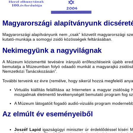
Magyarországi alapítványunk dicséret
Magyarországi alapítványunk nem „csak” közvetít magyarországi szer
kutató-munkája a somogyi zsidó közösségek feltárásában.
Nekimegyünk a nagyvilágnak
A Múzeum közismertté tevésére irányuló erőfeszítéseink újabb ered
bemutatja a Múzeumban folyó odaadó munkát a magyarajkú zsidóság
Nemzetközi Tanácskozásán”.
További terveink ez évre (remélve, hogy sikerül hozzá megfelelő any
Virtuális kiállítás felállítása az Interneten a magyar zsidós
mozgalmak életmentő tevékenységét bemutató program fog szolg
A Múzeum látogatóit fogadó audió-vizuális program modernebb 
Az elmúlt év eseményeiből
Joszéf Lapid
igazságügyi miniszter úr érdeklődéssel kíséri 