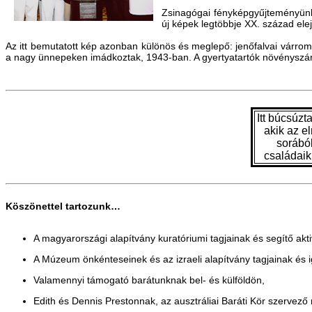
Zsinagógai fényképgyűjteményünk
új képek legtöbbje XX. század ele
Az itt bemutatott kép azonban különös és meglepő: jenőfalvai várrom
a nagy ünnepeken imádkoztak, 1943-ban. A gyertyatartók növényszá
Itt búcsúzt
akik az e
sorából
családaik
Köszönettel tartozunk…
A magyarországi alapítvány kuratóriumi tagjainak és segítő akt
A Múzeum önkénteseinek és az izraeli alapítvány tagjainak és
Valamennyi támogató barátunknak bel- és külföldön,
Edith és Dennis Prestonnak, az ausztráliai Baráti Kör szervező