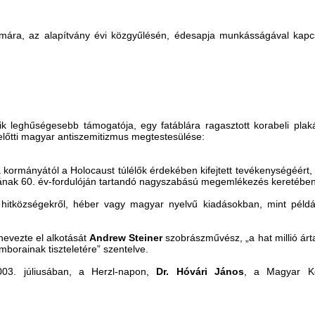
ára, az alapítvány évi közgyűlésén, édesapja munkásságával kapc
 leghűségesebb támogatója, egy fatáblára ragasztott korabeli plak
lőtti magyar antiszemitizmus megtestesülése:
na kormányától a Holocaust túlélők érdekében kifejtett tevékenységéért
tjának 60. év-fordulóján tartandó nagyszabású megemlékezés keretében
itközségekről, héber vagy magyar nyelvű kiadásokban, mint példáu
 nevezte el alkotását
Andrew Steiner
szobrászművész, „a hat millió árt
mborainak tiszteletére” szentelve.
03. júliusában, a Herzl-napon,
Dr. Hóvári János
, a Magyar Kö