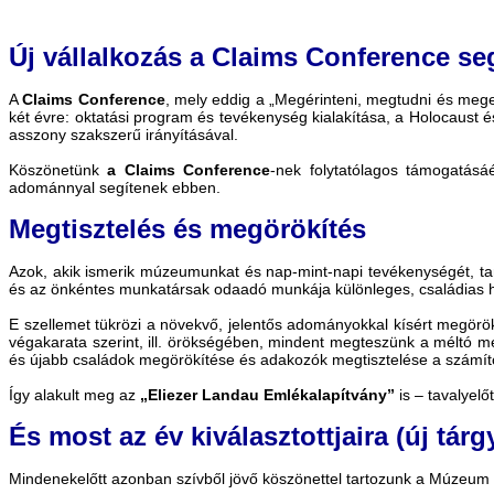
Új vállalkozás a Claims Conference se
A
Claims Conference
, mely eddig a „Megérinteni, megtudni és megem
két évre: oktatási program és tevékenység kialakítása, a Holocaust 
asszony szakszerű irányításával.
Köszönetünk
a Claims Conference
-nek folytatólagos támogatásá
adománnyal segítenek ebben.
Megtisztelés és megörökítés
Azok, akik ismerik múzeumunkat és nap-mint-napi tevékenységét, t
és az önkéntes munkatársak odaadó munkája különleges, családias ha
E szellemet tükrözi a növekvő, jelentős adományokkal kísért megör
végakarata szerint, ill. örökségében, mindent megteszünk a méltó 
és újabb családok megörökítése és adakozók megtisztelése a számító
Így alakult meg az
„Eliezer Landau Emlékalapítvány”
is – tavalyel
És most az év kiválasztottjaira (új tárg
Mindenekelőtt azonban szívből jövő köszönettel tartozunk a Múzeum