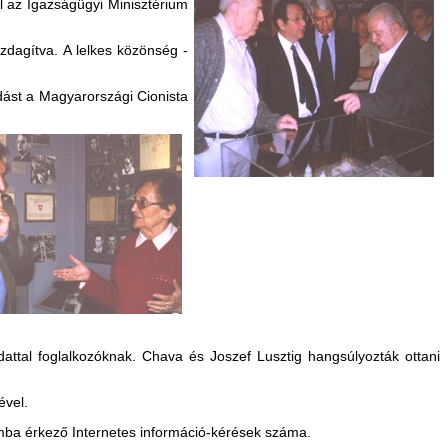
 az Igazságügyi Minisztérium
azdagítva. A lelkes közönség -
dást a Magyarországi Cionista
dattal foglalkozóknak. Chava és Joszef Lusztig hangsúlyozták ottani
ével.
mba érkező Internetes információ-kérések száma.