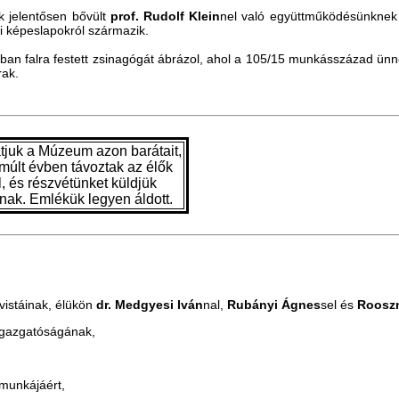
 jelentősen bővült
prof. Rudolf Klein
nel való együttműködésünknek
ji képeslapokról származik.
ban falra festett zsinagógát ábrázol, ahol a 105/15 munkásszázad ünne
rak.
atjuk a Múzeum azon barátait,
lmúlt évben távoztak az élők
, és részvétünket küldjük
nak. Emlékük legyen áldott.
ivistáinak, élükön
dr. Medgyesi Iván
nal,
Rubányi Ágnes
sel és
Rooszn
 igazgatóságának,
 munkájáért,