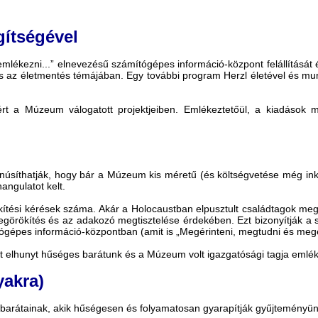
gítségével
lékezni...” elnevezésű számítógépes információ-központ felállítását é
és az életmentés témájában. Egy további program Herzl életével és mu
ért a Múzeum válogatott projektjeiben. Emlékeztetőül, a kiadások 
anúsíthatják, hogy bár a Múzeum kis méretű (és költségvetése még in
ngulatot kelt.
ökítési kérések száma. Akár a Holocaustban elpusztult családtagok 
megörökítés és az adakozó megtisztelése érdekében. Ezt bizonyítják
gépes információ-központban (amit is „Megérinteni, megtudni és megeml
őtt elhunyt hűséges barátunk és a Múzeum volt igazgatósági tagja emlék
yakra)
 barátainak, akik hűségesen és folyamatosan gyarapítják gyűjteményü