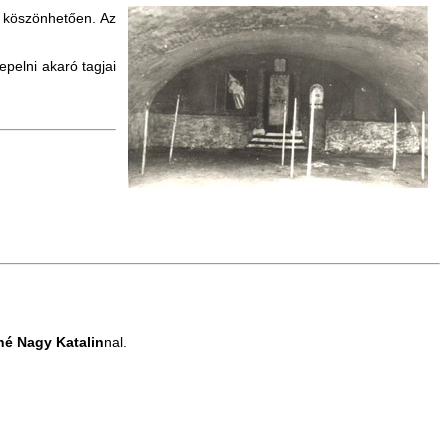
 köszönhetően. Az
pelni akaró tagjai
é Nagy Katalin
nal.