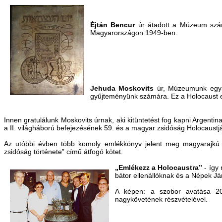
Éjtán Bencur
úr átadott a Múzeum szám
Magyarországon 1949-ben.
Jehuda Moskovits
úr, Múzeumunk egyik
gyűjteményünk számára. Ez a Holocaust e
Innen gratulálunk Moskovits úrnak, aki kitüntetést fog kapni Argenti
a II. világháború befejezésének 59. és a magyar zsidóság Holocaus
Az utóbbi évben több komoly emlékkönyv jelent meg magyarajkú h
zsidóság története” című átfogó kötet.
„Emlékezz a Holocaustra”
- így
bátor ellenállóknak és a Népek Já
A képen: a szobor avatása 20
nagykövetének részvételével.