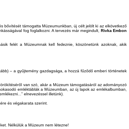
s bővítését támogatta Múzeumunkban, új célt jelölt ki az elkövetkező
nkásságával fog foglalkozni. A tervezés már megindult,
Rivka Embon
másik felét a Múzeumnak kell fedeznie, köszönetünk azoknak, akik
kább) – a gyűjtemény gazdagsága, a hozzá fűződő emberi történetek
megörökítéséről van szó, akár a Múzeum támogatásáról az adományozó
 a sokasodó emléktáblák a Múzeumban, az új lapok az emlékalbumban,
ékezni...” elnevezéssel illetünk).
ére és végakarata szerint.
nket. Nélkülük a Múzeum nem létezne!