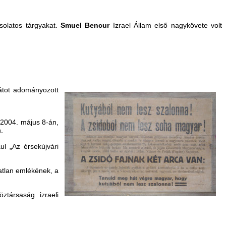
solatos tárgyakat.
Smuel Bencur
Izrael Állam első nagykövete volt
átot adományozott
, 2004. május 8-án,
.
l „Az érsekújvári
atlan emlékének, a
ztársaság izraeli