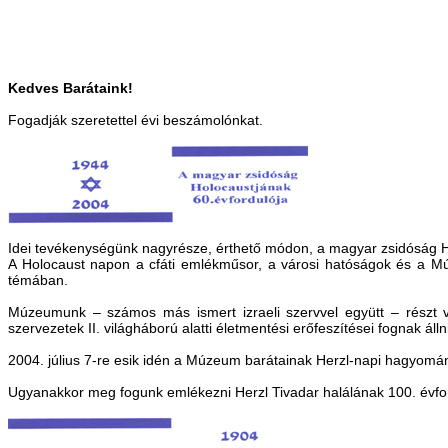
Kedves Barátaink!
Fogadják szeretettel évi beszámolónkat.
Idei tevékenységünk nagyrésze, érthető módon, a magyar zsidóság Ho
A Holocaust napon a cfáti emlékműsor, a városi hatóságok és a M
témában.
Múzeumunk – számos más ismert izraeli szervvel együtt – részt 
szervezetek II. világháború alatti életmentési erőfeszítései fognak állni
2004. július 7-re esik idén a Múzeum barátainak Herzl-napi hagyomán
Ugyanakkor meg fogunk emlékezni Herzl Tivadar halálának 100. évfor