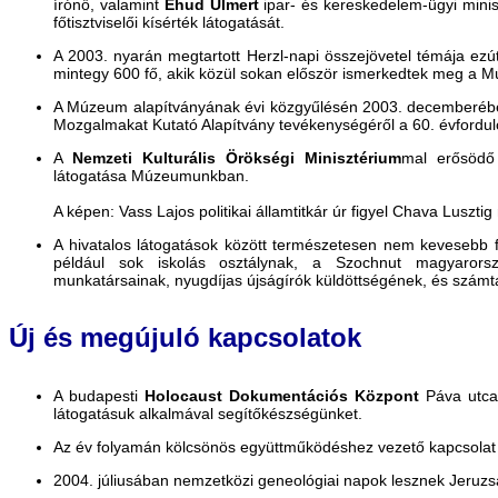
írónő, valamint
Ehud Ulmert
ipar- és kereskedelem-ügyi mini
főtisztviselői kísérték látogatását.
A 2003. nyarán megtartott Herzl-napi összejövetel témája ezútt
mintegy 600 fő, akik közül sokan először ismerkedtek meg a Mú
A Múzeum alapítványának évi közgyűlésén 2003. decemberé
Mozgalmakat Kutató Alapítvány tevékenységéről a 60. évfordul
A
Nemzeti Kulturális Örökségi Minisztérium
mal erősödő 
látogatása Múzeumunkban.
A képen: Vass Lajos politikai államtitkár úr figyel Chava Luszti
A hivatalos látogatások között természetesen nem kevesebb f
például sok iskolás osztálynak, a Szochnut magyarorszá
munkatársainak, nyugdíjas újságírók küldöttségének, és számta
Új és megújuló kapcsolatok
A budapesti
Holocaust Dokumentációs Központ
Páva utca
látogatásuk alkalmával segítőkészségünket.
Az év folyamán kölcsönös együttműködéshez vezető kapcsolat ala
2004. júliusában nemzetközi geneológiai napok lesznek Jeruz