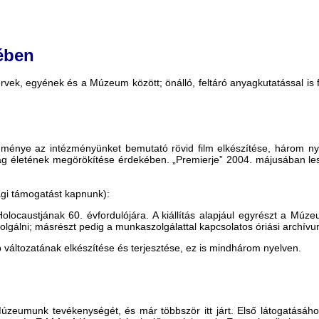
ében
vek, egyének és a Múzeum között; önálló, feltáró anyagkutatással is 
ménye az intézményünket bemutató rövid film elkészítése, három nyelv
 életének megörökítése érdekében. „Premierje” 2004. májusában le
agi támogatást kapnunk):
ág Holocaustjának 60. évfordulójára. A kiállítás alapjául egyrészt a 
álni; másrészt pedig a munkaszolgálattal kapcsolatos óriási archívu
változatának elkészítése és terjesztése, ez is mindhárom nyelven.
Múzeumunk tevékenységét, és már többször itt járt. Első látogatásáh